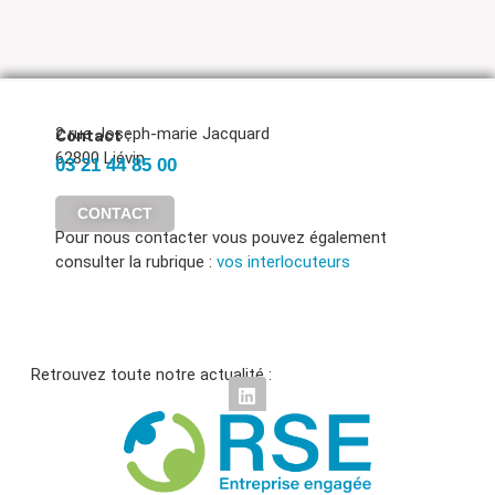
2 rue Joseph-marie Jacquard
Contact :
62800 Liévin
03 21 44 85 00
CONTACT
Pour nous contacter vous pouvez également
consulter la rubrique :
vos interlocuteurs
Retrouvez toute notre actualité :