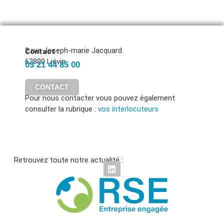
2 rue Joseph-marie Jacquard
Contact :
62800 Liévin
03 21 44 85 00
CONTACT
Pour nous contacter vous pouvez également
consulter la rubrique :
vos interlocuteurs
Retrouvez toute notre actualité :