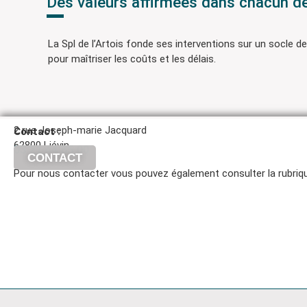
Des valeurs affirmées dans chacun de
La Spl de l’Artois fonde ses interventions sur un socle de
pour maîtriser les coûts et les délais.
2 rue Joseph-marie Jacquard
Contact :
62800 Liévin
03 21 44 85 00
CONTACT
Pour nous contacter vous pouvez également consulter la rubriq