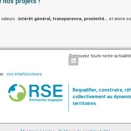
 nos projets !
 valeurs :
intérêt général, transparence, proximité…
et ancre so
Retrouvez toute notre actualité
ue :
vos interlocuteurs
Requalifier, construire, r
collectivement au dynamis
territoires
.