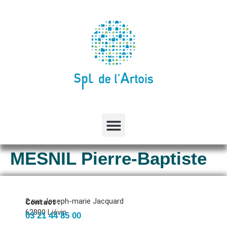
MESNIL Pierre-Baptiste
2 rue Joseph-marie Jacquard
Contact :
62800 Liévin
03 21 44 85 00