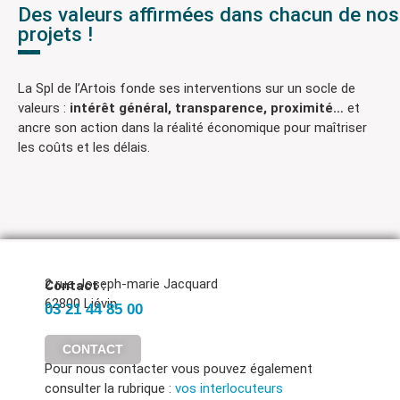
Des valeurs affirmées dans chacun de nos
projets !
La Spl de l’Artois fonde ses interventions sur un socle de
valeurs :
intérêt général, transparence, proximité…
et
ancre son action dans la réalité économique pour maîtriser
les coûts et les délais.
2 rue Joseph-marie Jacquard
Contact :
62800 Liévin
03 21 44 85 00
CONTACT
Pour nous contacter vous pouvez également
consulter la rubrique :
vos interlocuteurs